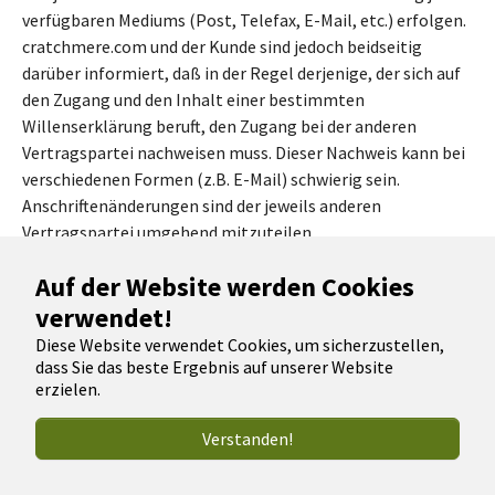
verfügbaren Mediums (Post, Telefax, E-Mail, etc.) erfolgen.
cratchmere.com und der Kunde sind jedoch beidseitig
darüber informiert, daß in der Regel derjenige, der sich auf
den Zugang und den Inhalt einer bestimmten
Willenserklärung beruft, den Zugang bei der anderen
Vertragspartei nachweisen muss. Dieser Nachweis kann bei
verschiedenen Formen (z.B. E-Mail) schwierig sein.
Anschriftenänderungen sind der jeweils anderen
Vertragspartei umgehend mitzuteilen.
10.2 Der Kunde kann die Rechte und Pflichten aus den
Auf der Website werden Cookies
vertraglichen Beziehungen mit cratchmere.com nur nach
verwendet!
vorheriger schriftlicher Zustimmung durch cratchmere.com
Diese Website verwendet Cookies, um sicherzustellen,
auf einen Dritten übertragen. Das gleiche Recht steht
dass Sie das beste Ergebnis auf unserer Website
cratchmere.com unter den entsprechenden
erzielen.
Voraussetzungen zu.
Verstanden!
10.3 Erfüllungsort ist Velbert, Bundesrepublik Deutschland.